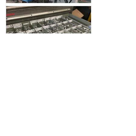
Kontakt
SuS Landtechnik GmbH
Untere Hofstraße 22
71576 Burgstetten-Kirschenhardthof
service@sus-landtechnik.de
07191-7359096